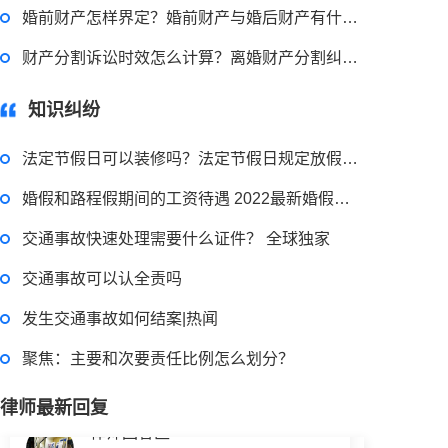
婚前财产怎样界定？婚前财产与婚后财产有什么区别？
律师回答区
财产分割诉讼时效怎么计算？离婚财产分割纠纷官司诉讼有哪些程序？
知识纠纷
侵占罪的法律责任是什么？侵占罪的构成要件 侵占罪单位能否构成？
法定节假日可以装修吗？法定节假日规定放假天数是多少天？
2023-03-29 16:54:32
婚假和路程假期间的工资待遇 2022最新婚假国家规定内容是什么？
律师回答区
交通事故快速处理需要什么证件？ 全球独家
交通事故可以认全责吗
重婚罪的认定需要满足哪些条件？男人重婚罪怎么判？
发生交通事故如何结案|热闻
2023-03-29 16:54:32
聚焦：主要和次要责任比例怎么划分？
律师回答区
律师最新回复