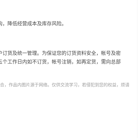
构，降低经营成本及库存风险。
户订货及统一管理。为保证您的订货资料安全，帐号及密
五个工作日内如不订货，帐号注销，如再定货，需向总部
合，作品内图片源于网络。仅供交流学习，若侵犯到您的权益，烦请
权投诉的渠道有哪些
加盟商维权
加盟商
加盟商维权投诉的渠道
加盟