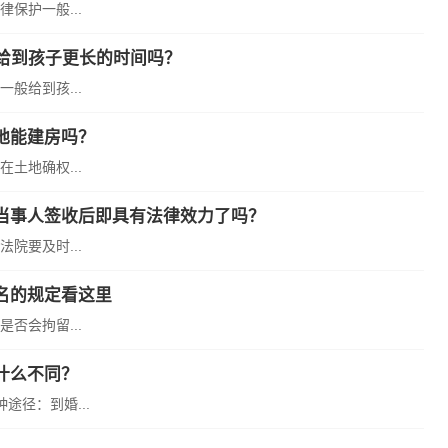
保护一般...
给到孩子更长的时间吗？
般给到孩...
地能建房吗？
土地确权...
当事人签收后即具有法律效力了吗？
院要及时...
名的规定看这里
否会拘留...
什么不同？
径：到婚...