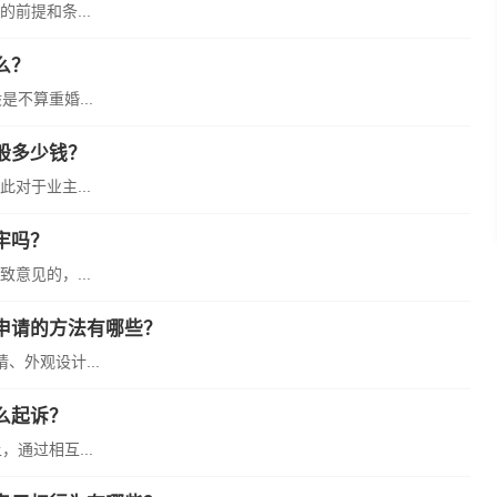
前提和条...
么？
不算重婚...
般多少钱？
对于业主...
牢吗？
意见的，...
申请的方法有哪些？
外观设计...
么起诉？
通过相互...