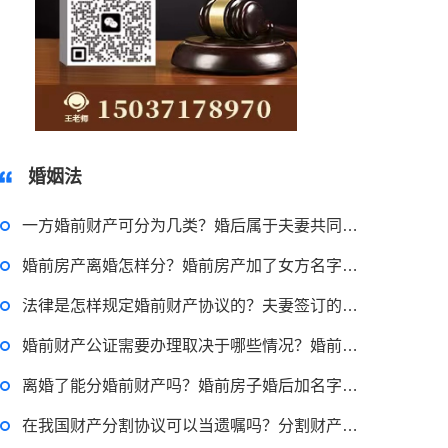
虚开增值税发票罪要如何来界定？虚开增值税票罪怎样规定立案标准的？
2023-03-29 16:54:32
律师回答区
15037178970
婚姻法
被合同诈骗了在哪里报案？合同诈骗罪的常见情形有哪些？
一方婚前财产可分为几类？婚后属于夫妻共同财产的有哪些？
婚前房产离婚怎样分？婚前房产加了女方名字算共同财产吗？
2023-03-29 16:54:32
法律是怎样规定婚前财产协议的？夫妻签订的婚前财产协议有用吗？
律师回答区
婚前财产公证需要办理取决于哪些情况？婚前财产公证手续需要多久？
偷逃税款500万的量刑标准是什么？偷逃税款多少钱构成犯罪？
离婚了能分婚前财产吗？婚前房子婚后加名字算共同财产吗？
在我国财产分割协议可以当遗嘱吗？分割财产协议书内容有什么？
2023-03-29 16:54:32