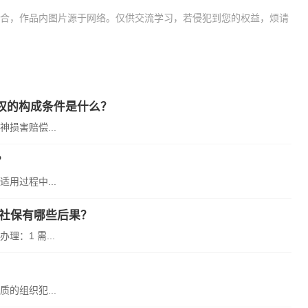
合，作品内图片源于网络。仅供交流学习，若侵犯到您的权益，烦请
权要承担的法律责任
侵犯隐私
权的构成条件是什么？
损害赔偿...
？
用过程中...
买社保有哪些后果？
：1 需...
的组织犯...