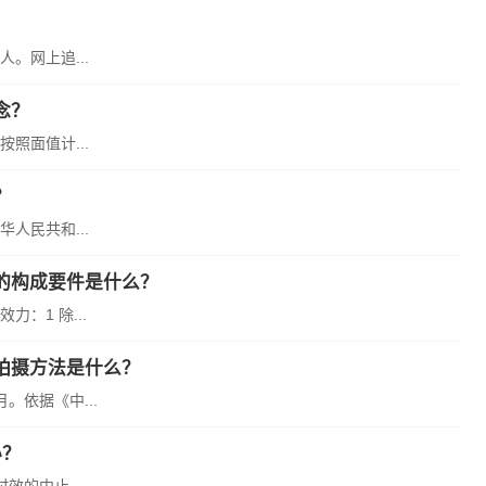
。网上追...
念？
照面值计...
？
人民共和...
的构成要件是什么？
：1 除...
拍摄方法是什么？
依据《中...
办？