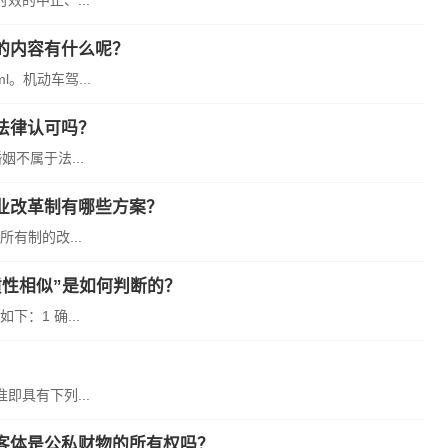
的中止、...
的内容有什么呢？
。机动车驾...
法律认可吗？
不属于法...
业改革制有哪些方案？
有制的改...
性相似”是如何判断的？
：1 确...
具有下列...
客体是公私财物的所有权吗？