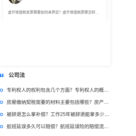
虚开增值税发票罪要如何来界定？虚开增值税票罪怎样规定立案标准的？
2023-03-29 16:54:32
律师回答区
被合同诈骗了在哪里报案？合同诈骗罪的常见情形有哪些？
2023-03-29 16:54:32
公司法
律师回答区
专利权人的权利包含几个方面？专利权人的概念是什么？
房屋缴纳契税需要的材料主要包括哪些？房产契税什么时候交？
偷逃税款500万的量刑标准是什么？偷逃税款多少钱构成犯罪？
被辞退怎么拿补偿？工作25年被辞退能拿多少补偿？
航班延误多久可以赔偿？航班延误险的赔偿流程是什么？
2023-03-29 16:54:32