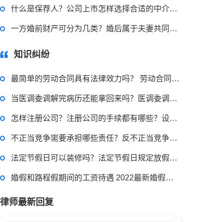
什么是保荐人？公司上市怎样选择合适的中介机构？
虚开增值税发票罪要如何来界定？虚开增值税票罪怎样规定立案标准的？
一方婚前财产可分为几类？婚后属于夫妻共同财产的有哪些？
2023-03-29 16:54:32
知识纠纷
律师回答区
最简单的劳动合同具有法律效力吗？ 劳动合同上的附件有效吗？
被合同诈骗了在哪里报案？合同诈骗罪的常见情形有哪些？
当医调委调解完病历还能拿回来吗？医调委调解医患纠纷的程序是什么？
怎样注册公司？注册公司的手续都有哪些？设立有限责任公司应当具备什么条件？
2023-03-29 16:54:32
不正当竞争需要承担哪些责任？反不正当竞争行为有哪些表现？
律师回答区
法定节假日可以装修吗？法定节假日规定放假天数是多少天？
婚假和路程假期间的工资待遇 2022最新婚假国家规定内容是什么？
偷逃税款500万的量刑标准是什么？偷逃税款多少钱构成犯罪？
律师最新回复
2023-03-29 16:54:32