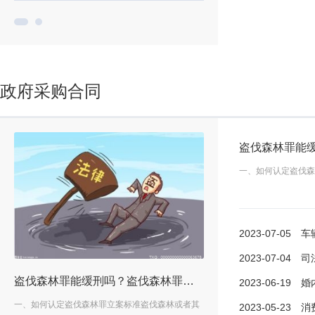
政府采购合同
一、如何认定盗伐森
2023-07-05
车辆定
2023-07-04
司法机关
辆定损需要多长时间?车辆定损多久过期?|焦点观察
盗伐森林罪能缓刑吗？盗伐森林罪侵犯的客体是什么？-当前观察
2023-06-19
婚内出轨同
有
一、如何认定盗伐森林罪立案标准盗伐森林或者其
车辆定损需要多长时间?车险
2023-05-23
消费损害赔